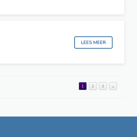
1
2
3
→