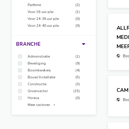
Parttime
(2)
Voor 16 uur p/w
(1)
Voor 24-36 uur p/w
(0)
Voor 24-40 uur p/w
(0)
ALL
MED
BRANCHE
MEE
Bo
Administratie
(1)
Beveiliging
(9)
Boomkwekerij
(4)
Bouw/ Installatie
(5)
Constructie
(3)
CAM
Groensector
(15)
Horeca
(0)
Bo
Meer sectoren