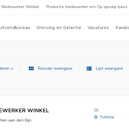
Medewerker Winkel
Productie medewerker m/v Op oproep basis 
Uitzendbureau
Werving en Selectie
Vacatures
Kandi
teren
Rooster weergave
Lijst weergave
EWERKER WINKEL
Fulltime
hen aan den Rijn