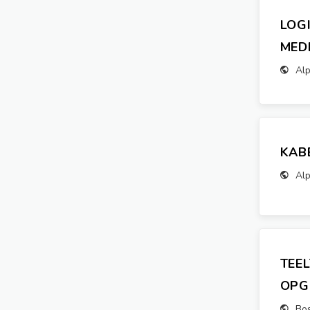
LOG
MED
Alp
KAB
Alp
TEE
OPG
Bo