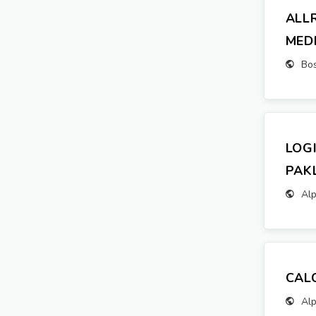
ALL
MED
Bo
LOG
PAK
Alp
CAL
Alp